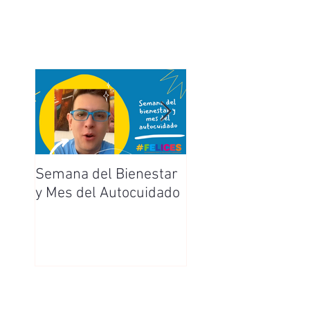
Semana del Bienestar
Feliz Día de la
y Mes del Autocuidado
Enfermera y
Enfermero