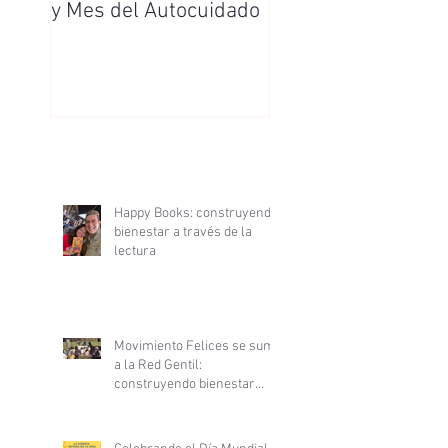
y Mes del Autocuidado
Enfermera y
Enfermero
Happy Books: construyendo
bienestar a través de la
lectura
Movimiento Felices se suma
a la Red Gentil:
construyendo bienestar
desde la ciencia y la
gentileza