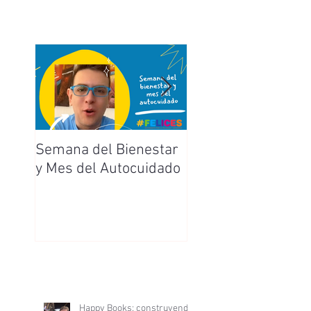
Semana del Bienestar
Feliz Día de la
y Mes del Autocuidado
Enfermera y
Enfermero
Happy Books: construyendo