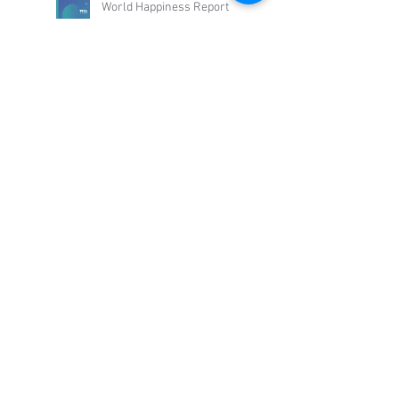
PsyLife
World Happiness Report
2026: la felicidad comienza
cuando recuperamos el
control de nuestra vida
Día Mundial de la Felicidad:
una invitación a construir
bienestar
mayo de 2026
(3)
3 entradas
abril de 2026
(3)
3 entradas
marzo de 2026
(4)
4 entradas
febrero de 2026
(3)
3 entradas
enero de 2026
(5)
5 entradas
diciembre de 2025
(1)
1 entrada
julio de 2025
(1)
1 entrada
junio de 2025
(4)
4 entradas