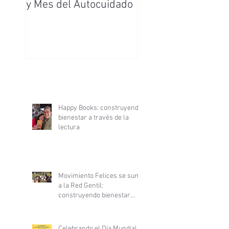
y Mes del Autocuidado
Enfermera y
Enfermero
Happy Books: construyendo
bienestar a través de la
lectura
Movimiento Felices se suma
a la Red Gentil:
construyendo bienestar
desde la ciencia y la
gentileza
Celebrando el Día Mundial