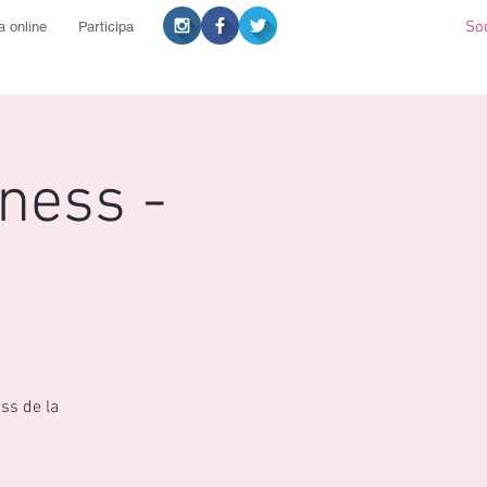
So
a online
Participa
lness -
ss de la