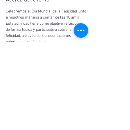
Acerca del evento
Celebremos el Día Mundial de la Felicidad junto 
a nosotros mañana a contar de las 10 am!! 
Esta actividad tiene como objetivo reflexionar 
de forma lúdica y participativa sobre la 
felicidad, a través de 3 presentaciones 
potentes y significativas.
Súmate de forma gratuita ingresando a través 
de zoom en el enlace 
http://bit.ly/expofelicidad
!
Compartir este evento
© 2026 #Felices | Movimiento por la
Felicidad y Bienestar.