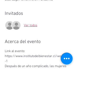
Invitados
Ver todos
Acerca del evento
Link al evento: 
https://www.institutodelbienestar.cl/workshop
-1
Después de un año complicado, las mujeres 
han experimentado mayor carga emocional, 
laboral y física que nunca. Por ello, para el 
mes de la mujer, el Instituto del Bienestar te 
enseñará técnicas para reconocer y potenciar 
tus fortaleza
Compartir este evento