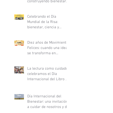
construyendo bienestar
desde la ciencia y la
gentileza
Celebrando el Día
Mundial de la Risa:
bienestar, ciencia y
comunidad en el Parque
Inés de Suárez
Diez años de Movimiento
Felices: cuando una idea
se transforma en
comunidad
La lectura como cuidado:
celebramos el Día
Internacional del Libro en
el Hospital Clínico San
Borja Arriarán
Día Internacional del
Bienestar: una invitación
a cuidar de nosotros y de
nuestras comunidades