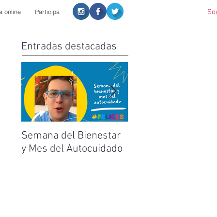
So
a online
Participa
Entradas destacadas
Semana del Bienestar
Feliz Día de la
y Mes del Autocuidado
Enfermera y
Enfermero