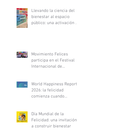
Llevando la ciencia del
bienestar al espacio
público: una activación en
Metro de Santiago
Movimiento Felices
participa en el Festival
Internacional de
Psicología y Desarrollo
Personal y fortalece
World Happiness Report
alianza con PsyLife
2026: la felicidad
comienza cuando
recuperamos el control
de nuestra vida
Día Mundial de la
Felicidad: una invitación
a construir bienestar