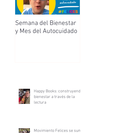
Semana del Bienestar
Feliz Día de la
y Mes del Autocuidado
Enfermera y
Enfermero
Happy Books: construyendo
bienestar a través de la
lectura
Movimiento Felices se suma