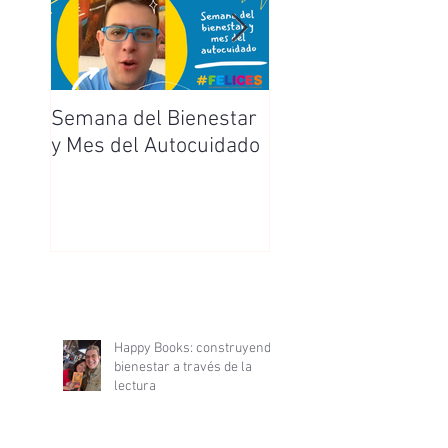
Semana del Bienestar
Feliz Día de la
y Mes del Autocuidado
Enfermera y
Enfermero
Happy Books: construyendo
bienestar a través de la
lectura