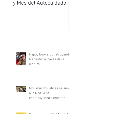
y Mes del Autocuidado
Enfermera y
Enfermero
Happy Books: construyendo
bienestar a través de la
lectura
Movimiento Felices se suma
a la Red Gentil:
construyendo bienestar
desde la ciencia y la
gentileza