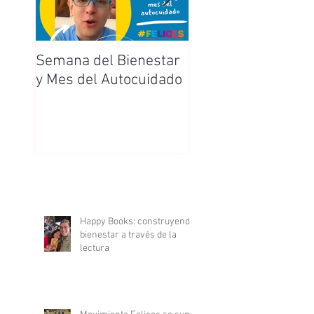
Semana del Bienestar
Feliz Día de la
y Mes del Autocuidado
Enfermera y
Enfermero
Happy Books: construyendo
bienestar a través de la
lectura